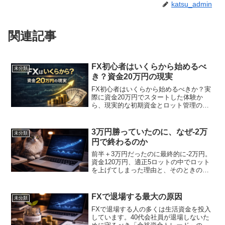
katsu_admin
関連記事
FX初心者はいくらから始めるべ
未分類
き？資金20万円の現実
FX初心者はいくらから始めるべきか？実
際に資金20万円でスタートした体験か
ら、現実的な初期資金とロット管理の重
要性を解説します。
3万円勝っていたのに、なぜ-2万
未分類
円で終わるのか
前半＋3万円だったのに最終的に-2万円。
資金120万円、適正5ロットの中でロット
を上げてしまった理由と、そのときの心
理・含み損を見ている時間のリアルを正
直に書きました。FXでロットを守れない
人に読んでほしい体験談です。
FXで退場する最大の原因
未分類
FXで退場する人の多くは生活資金を投入
しています。40代会社員が退場しないた