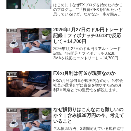
れからの方針
はじめに｜なぜFXブログを始めたのかこ
のブログは、**「投資やFXを始めたいと
思っているけど、なかなか一歩が踏み出
せない方」**に向けて書いています。私
自身、FXを始めたものの、最初の数年間
は何度も資金を溶かし、正直「ギャンブ
2026年1月27日のドル円トレード
未分類
ル的な投機」を...
記録｜フィボナッチ0.618で反応
して＋14,700円
2026年1月27日のドル円リアルトレード
記録。4時間足とフィボナッチ0.618、
3MAを根拠にエントリーし＋14,700円。
初心者向けに感情と反省点も解説。
FXの月利は何％が現実なのか
未分類
FXの月利は何％が現実的なのか。40代会
社員が退場せずに資金を増やすための月
利3％戦略とその重要性を解説します。
なぜ損切りはこんなにも難しいの
未分類
か？｜含み損38万円の今、考えて
いること
含み損38万円、2週間耐えている現在進行