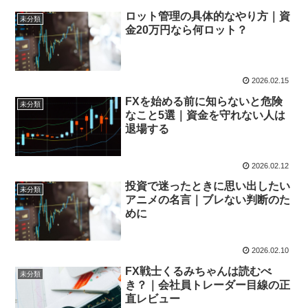
ロット管理の具体的なやり方｜資
未分類
金20万円なら何ロット？
2026.02.15
FXを始める前に知らないと危険
未分類
なこと5選｜資金を守れない人は
退場する
2026.02.12
投資で迷ったときに思い出したい
未分類
アニメの名言｜ブレない判断のた
めに
2026.02.10
FX戦士くるみちゃんは読むべ
未分類
き？｜会社員トレーダー目線の正
直レビュー