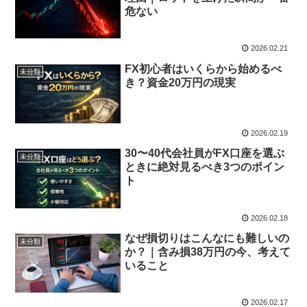
危ない
2026.02.21
FX初心者はいくらから始めるべ
未分類
き？資金20万円の現実
2026.02.19
30〜40代会社員がFX口座を選ぶ
未分類
ときに絶対見るべき3つのポイン
ト
2026.02.18
なぜ損切りはこんなにも難しいの
未分類
か？｜含み損38万円の今、考えて
いること
2026.02.17