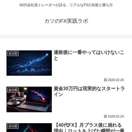
40代会社員トレーダーが語る、リアルなFXの失敗と勝ち方
カツのFX実践ラボ
連敗後に一番やってはいけないこ
未分類
と
2026.02.26
資金30万円は現実的なスタートラ
未分類
イン
2026.02.24
【40代FX】月プラス後に崩れる
未分類
理由｜ロットを上げた瞬間が一番