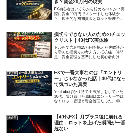
き？資金20万円の現実
FX初心者はいくらから始めるべきか？実
際に資金20万円でスタートした体験か
ら、現実的な初期資金とロット管理の重
要性を解説します。
損切りできない人のためのチェッ
未分類
クリスト｜40代FX実体験
ドル円で含み損15万円を抱えた失敗談か
ら学んだ損切りの考え方。抵抗線・時間
足・資金管理を基準にした初心者向けチ
ェックリストを公開。
FXで一番大事なのは「エントリ
未分類
ー」じゃなかった話｜40代になっ
て気づいた真実
YouTubeばかり見て手法探しをしていた
30代。負け続けた原因はエントリーでは
なくロット管理と資金管理だった。40代
になって気づいたFXの本質を語る。
【40代FX】月プラス後に崩れる
未分類
理由｜ロットを上げた瞬間が一番
危ない