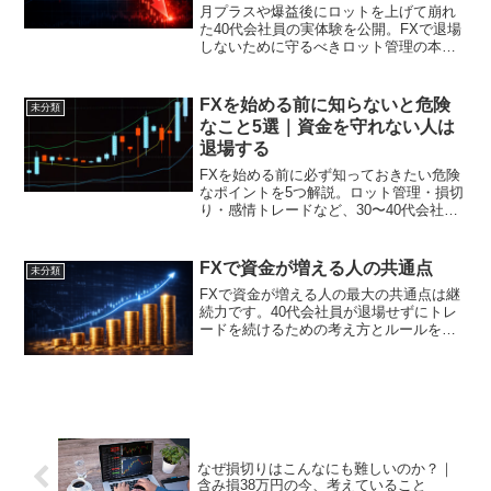
月プラスや爆益後にロットを上げて崩れ
た40代会社員の実体験を公開。FXで退場
しないために守るべきロット管理の本質
を解説します。
FXを始める前に知らないと危険
未分類
なこと5選｜資金を守れない人は
退場する
FXを始める前に必ず知っておきたい危険
なポイントを5つ解説。ロット管理・損切
り・感情トレードなど、30〜40代会社員
向けに資金を守る考え方をまとめまし
た。
FXで資金が増える人の共通点
未分類
FXで資金が増える人の最大の共通点は継
続力です。40代会社員が退場せずにトレ
ードを続けるための考え方とルールを解
説します。
なぜ損切りはこんなにも難しいのか？｜
含み損38万円の今、考えていること