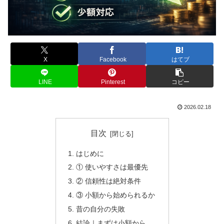
X
Facebook
はてブ
LINE
Pinterest
コピー
2026.02.18
目次
はじめに
① 使いやすさは最優先
② 信頼性は絶対条件
③ 小額から始められるか
昔の自分の失敗
結論｜まずは小額から